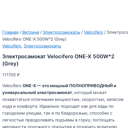
Главная
/
Витрина
/
Электросамокаты
/
Velocifero
/ Электрос
Velocifero ONE-X 500W*2 (Grey)
Velocifero
,
Электросамокаты
Электросамокат Velocifero ONE-X 500W*2
(Grey)
111700
₽
Velocifero
ONE-X — это мощный ПОЛНОПРИВОДНЫЙ и
универсальный электросамокат
, который может
похвастаться отличными мощностью, скоростью, запасом
хода и комфорта. Идеально подходит как для езды по
городским улицам, так и по бездорожью, способен с
легкостью преодолевать подъемы в горку, поглощать
неровности дорожного покрытия и подарить водителю