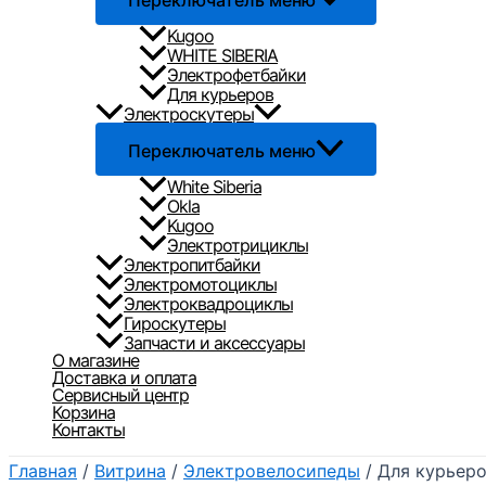
Переключатель меню
Kugoo
WHITE SIBERIA
Электрофетбайки
Для курьеров
Электроскутеры
Переключатель меню
White Siberia
Okla
Kugoo
Электротрициклы
Электропитбайки
Электромотоциклы
Электроквадроциклы
Гироскутеры
Запчасти и аксессуары
О магазине
Доставка и оплата
Сервисный центр
Корзина
Контакты
Главная
/
Витрина
/
Электровелосипеды
/ Для курьер