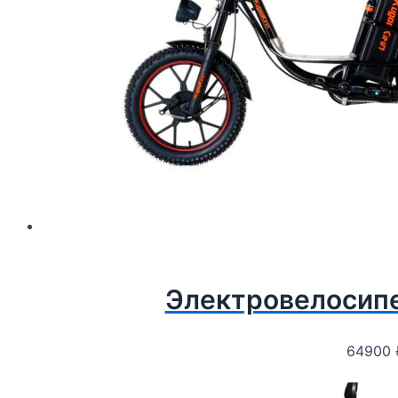
Электровелосип
64900