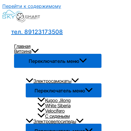
Перейти к содержимому
тел. 89123173508
Главная
Витрина
Переключатель меню
Электросамокаты
Переключатель меню
Kugoo Jilong
White Siberia
Velocifero
С сиденьем
Электровелосипеды