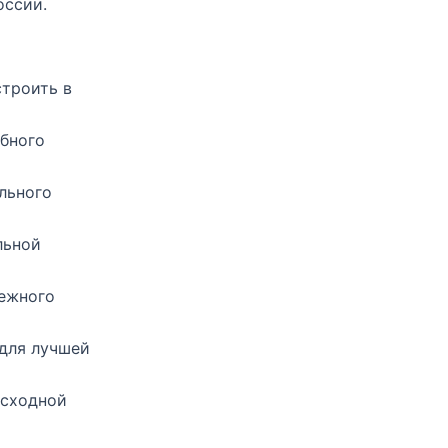
оссии.
троить в
бного
льного
льной
дежного
 для лучшей
осходной