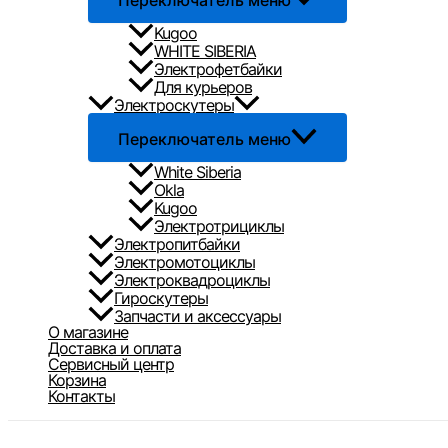
Переключатель меню
Kugoo
WHITE SIBERIA
Электрофетбайки
Для курьеров
Электроскутеры
Переключатель меню
White Siberia
Okla
Kugoo
Электротрициклы
Электропитбайки
Электромотоциклы
Электроквадроциклы
Гироскутеры
Запчасти и аксессуары
О магазине
Доставка и оплата
Сервисный центр
Корзина
Контакты