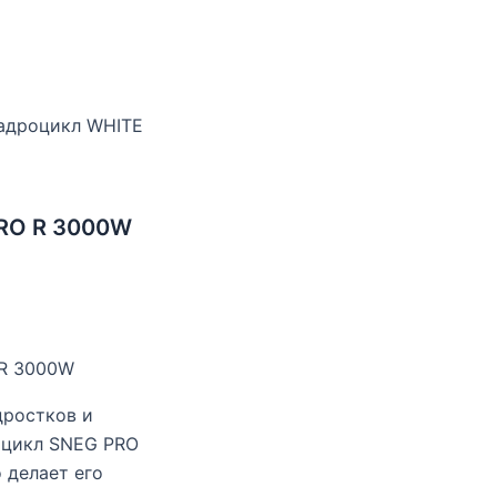
адроцикл WHITE
PRO R 3000W
 R 3000W
дростков и
оцикл SNEG PRO
 делает его