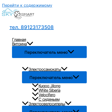
Перейти к содержимому
тел. 89123173508
Главная
Витрина
Переключатель меню
Электросамокаты
Переключатель меню
Kugoo Jilong
White Siberia
Velocifero
С сиденьем
Электровелосипеды