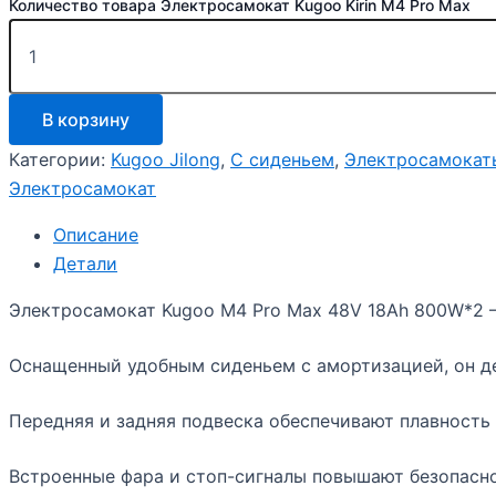
Количество товара Электросамокат Kugoo Kirin M4 Pro Max
В корзину
Категории:
Kugoo Jilong
,
С сиденьем
,
Электросамокат
Электросамокат
Описание
Детали
Электросамокат Kugoo M4 Pro Max 48V 18Ah 800W*2 —
Оснащенный удобным сиденьем с амортизацией, он д
Передняя и задняя подвеска обеспечивают плавность 
Встроенные фара и стоп-сигналы повышают безопасно