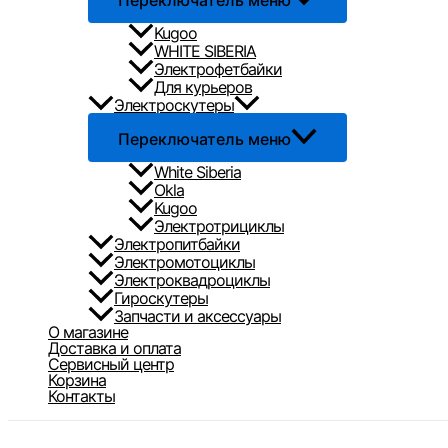
Переключатель меню
Kugoo
WHITE SIBERIA
Электрофетбайки
Для курьеров
Электроскутеры
Переключатель меню
White Siberia
Okla
Kugoo
Электротрициклы
Электропитбайки
Электромотоциклы
Электроквадроциклы
Гироскутеры
Запчасти и аксессуары
О магазине
Доставка и оплата
Сервисный центр
Корзина
Контакты