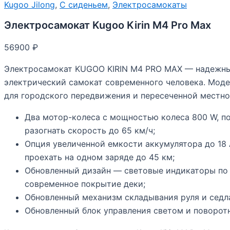
Kugoo Jilong
,
С сиденьем
,
Электросамокаты
Электросамокат Kugoo Kirin M4 Pro Max
56900
₽
Электросамокат KUGOO KIRIN M4 PRO MAX — надежн
электрический самокат современного человека. Мод
для городского передвижения и пересеченной местно
Два мотор-колеса с мощностью колеса 800 W, п
разогнать скорость до 65 км/ч;
Опция увеличенной емкости аккумулятора до 18 
проехать на одном заряде до 45 км;
Обновленный дизайн — световые индикаторы по
современное покрытие деки;
Обновленный механизм складывания руля и седл
Обновленный блок управления светом и поворот