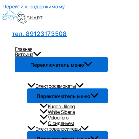
Перейти к содержимому
тел. 89123173508
Главная
Витрина
Переключатель меню
Электросамокаты
Переключатель меню
Kugoo Jilong
White Siberia
Velocifero
С сиденьем
Электровелосипеды