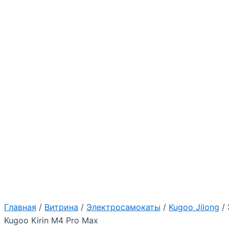
Главная
/
Витрина
/
Электросамокаты
/
Kugoo Jilong
/ 
Kugoo Kirin M4 Pro Max