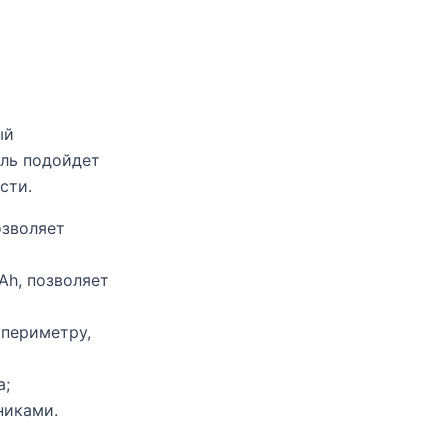
ый
ель подойдет
сти.
озволяет
Ah, позволяет
 периметру,
а;
никами.