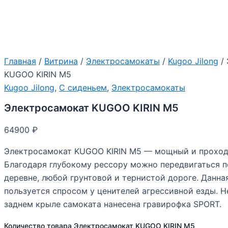
Главная
/
Витрина
/
Электросамокаты
/
Kugoo Jilong
/ 
KUGOO KIRIN M5
Kugoo Jilong
,
С сиденьем
,
Электросамокаты
Электросамокат KUGOO KIRIN M5
64900
₽
Электросамокат KUGOO KIRIN M5 — мощный и проход
Благодаря глубокому рессору можно передвигаться п
деревне, любой грунтовой и тернистой дороге. Данна
пользуется спросом у ценителей агрессивной езды. Н
заднем крыле самоката нанесена гравирофка SPORT.
Количество товара Электросамокат KUGOO KIRIN M5