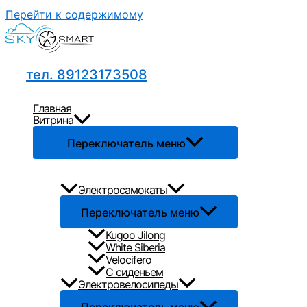
Перейти к содержимому
тел. 89123173508
Главная
Витрина
Переключатель меню
Электросамокаты
Переключатель меню
Kugoo Jilong
White Siberia
Velocifero
С сиденьем
Электровелосипеды