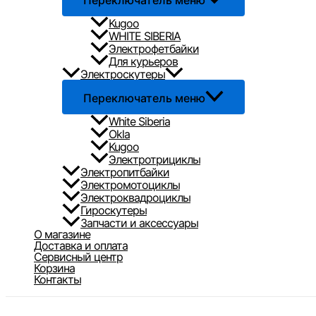
Переключатель меню
Kugoo
WHITE SIBERIA
Электрофетбайки
Для курьеров
Электроскутеры
Переключатель меню
White Siberia
Okla
Kugoo
Электротрициклы
Электропитбайки
Электромотоциклы
Электроквадроциклы
Гироскутеры
Запчасти и аксессуары
О магазине
Доставка и оплата
Сервисный центр
Корзина
Контакты