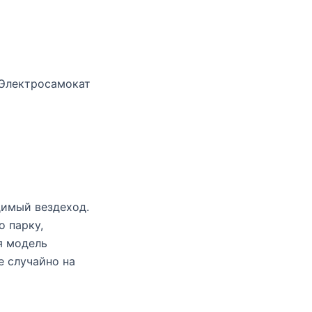
Электросамокат
имый вездеход.
о парку,
я модель
е случайно на