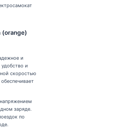
ектросамокат
 (orange)
адежное и
 удобство и
ьной скоростью
 обеспечивает
 напряжением
одном заряде.
поездок по
оде.