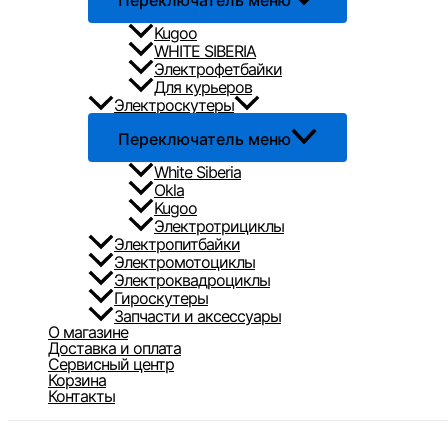
Переключатель меню
Kugoo
WHITE SIBERIA
Электрофетбайки
Для курьеров
Электроскутеры
Переключатель меню
White Siberia
Okla
Kugoo
Электротрициклы
Электропитбайки
Электромотоциклы
Электроквадроциклы
Гироскутеры
Запчасти и аксессуары
О магазине
Доставка и оплата
Сервисный центр
Корзина
Контакты