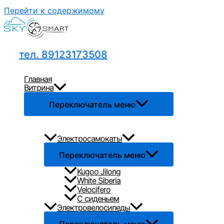
Перейти к содержимому
тел. 89123173508
Главная
Витрина
Переключатель меню
Электросамокаты
Переключатель меню
Kugoo Jilong
White Siberia
Velocifero
С сиденьем
Электровелосипеды