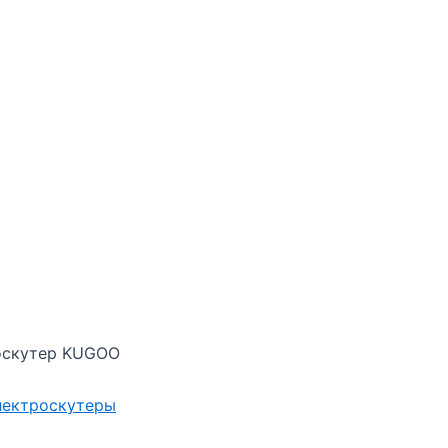
оскутер KUGOO
лектроскутеры