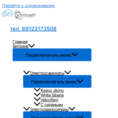
Перейти к содержимому
тел. 89123173508
Главная
Витрина
Переключатель меню
Электросамокаты
Переключатель меню
Kugoo Jilong
White Siberia
Velocifero
С сиденьем
Электровелосипеды