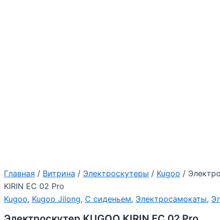
Главная
/
Витрина
/
Электроскутеры
/
Kugoo
/ Электр
KIRIN EC 02 Pro
Kugoo
,
Kugoo Jilong
,
С сиденьем
,
Электросамокаты
,
Э
Электроскутер KUGOO KIRIN EC 02 Pro