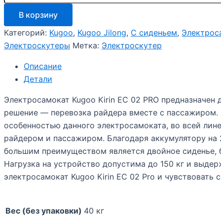
В корзину
Категорий:
Kugoo
,
Kugoo Jilong
,
С сиденьем
,
Электрос
Электроскутеры
Метка:
Электроскутер
Описание
Детали
Электросамокат Kugoo Kirin EC 02 PRO предназначен 
решение — перевозка райдера вместе с пассажиром. 
особенностью данного электросамоката, во всей лин
райдером и пассажиром. Благодаря аккумулятору на 2
большим преимуществом является двойное сиденье, 
Нагрузка на устройство допустима до 150 кг и выдер
электросамокат Kugoo Kirin EC 02 Pro и чувствовать
Вес (без упаковки)
40 кг