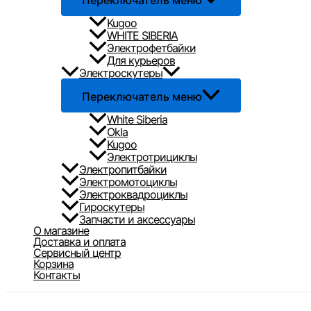
Переключатель меню
Kugoo
WHITE SIBERIA
Электрофетбайки
Для курьеров
Электроскутеры
Переключатель меню
White Siberia
Okla
Kugoo
Электротрициклы
Электропитбайки
Электромотоциклы
Электроквадроциклы
Гироскутеры
Запчасти и аксессуары
О магазине
Доставка и оплата
Сервисный центр
Корзина
Контакты