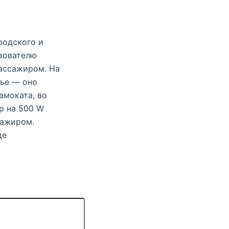
родского и
ьзователю
пассажиром. На
нье — оно
амоката, во
р на 500 W
сажиром.
де