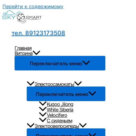
Перейти к содержимому
тел. 89123173508
Главная
Витрина
Переключатель меню
Электросамокаты
Переключатель меню
Kugoo Jilong
White Siberia
Velocifero
С сиденьем
Электровелосипеды