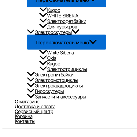
Переключатель меню
Kugoo
WHITE SIBERIA
Электрофетбайки
Для курьеров
Электроскутеры
Переключатель меню
White Siberia
Okla
Kugoo
Электротрициклы
Электропитбайки
Электромотоциклы
Электроквадроциклы
Гироскутеры
Запчасти и аксессуары
О магазине
Доставка и оплата
Сервисный центр
Корзина
Контакты