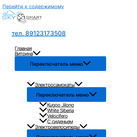
Перейти к содержимому
тел. 89123173508
Главная
Витрина
Переключатель меню
Электросамокаты
Переключатель меню
Kugoo Jilong
White Siberia
Velocifero
С сиденьем
Электровелосипеды