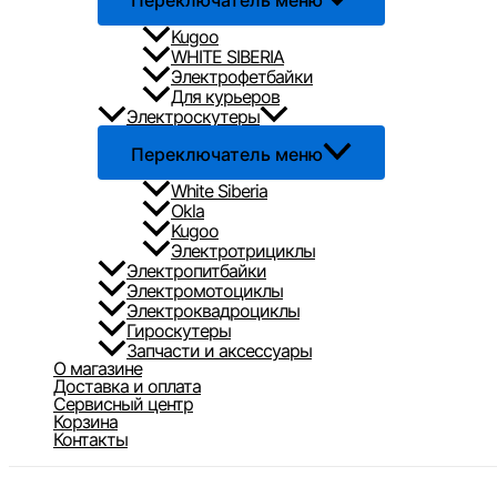
Переключатель меню
Kugoo
WHITE SIBERIA
Электрофетбайки
Для курьеров
Электроскутеры
Переключатель меню
White Siberia
Okla
Kugoo
Электротрициклы
Электропитбайки
Электромотоциклы
Электроквадроциклы
Гироскутеры
Запчасти и аксессуары
О магазине
Доставка и оплата
Сервисный центр
Корзина
Контакты