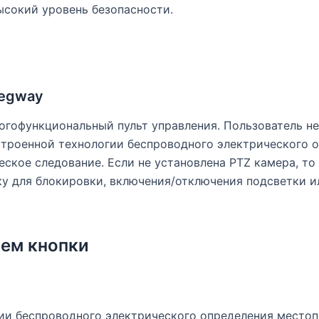
ысокий уровень безопасности.
Segway
ногофункциональный пульт управления. Пользователь н
встроенной технологии беспроводного электрического
еское следование. Если не установлена PTZ камера, то
ку для блокировки, включения/отключения подсветки 
ием кнопки
гии беспроводного электрического определения место