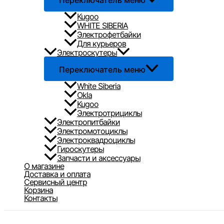
Переключатель меню
Kugoo
WHITE SIBERIA
Электрофетбайки
Для курьеров
Электроскутеры
Переключатель меню
White Siberia
Okla
Kugoo
Электротрициклы
Электропитбайки
Электромотоциклы
Электроквадроциклы
Гироскутеры
Запчасти и аксессуары
О магазине
Доставка и оплата
Сервисный центр
Корзина
Контакты