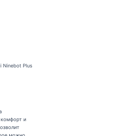
 Ninebot Plus
а
 комфорт и
позволит
орое можно